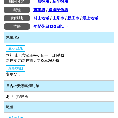
採用分類
一般採用
/
新卒採用
職種
営業職
/
運送関係職
勤務地
村山地域
/
山形市
/
新庄市
/
最上地域
特徴
年間休日120日以上
就業場所
雇入れ直後
本社(山形市蔵王松ケ丘一丁目1番12)
新庄支店(新庄市大字松本262-5)
変更の範囲
変更なし
屋内の受動喫煙対策
あり（喫煙所）
職種
雇入れ直後