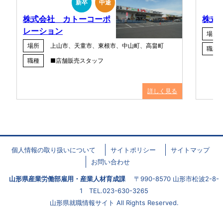
新卒
中途
株式会社 カトーコーポ
株式
レーション
場所
場所
上山市、天童市、東根市、中山町、高畠町
職種
職種
■店舗販売スタッフ
詳しく見る
個人情報の取り扱いについて
サイトポリシー
サイトマップ
お問い合わせ
山形県産業労働部雇用・産業人材育成課
〒990-8570 山形市松波2-8-
1 TEL.023-630-3265
山形県就職情報サイト All Rights Reserved.