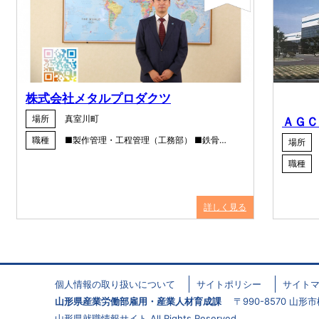
株式会社メタルプロダクツ
場所
真室川町
ＡＧＣ
職種
■製作管理・工程管理（工務部） ■鉄骨…
場所
職種
詳しく見る
個人情報の取り扱いについて
サイトポリシー
サイト
山形県産業労働部雇用・産業人材育成課
〒990-8570 山形市松波
山形県就職情報サイト All Rights Reserved.