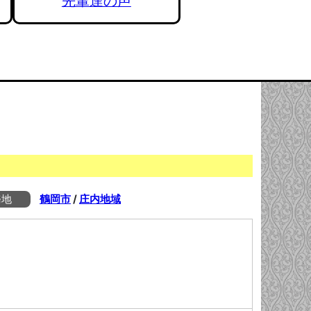
先輩達の声
務地
鶴岡市
/
庄内地域