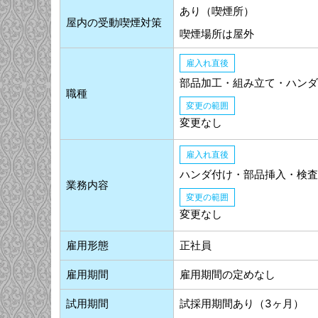
あり（喫煙所）
屋内の受動喫煙対策
喫煙場所は屋外
雇入れ直後
部品加工・組み立て・ハンダ
職種
変更の範囲
変更なし
雇入れ直後
ハンダ付け・部品挿入・検査
業務内容
変更の範囲
変更なし
雇用形態
正社員
雇用期間
雇用期間の定めなし
試用期間
試採用期間あり（3ヶ月）