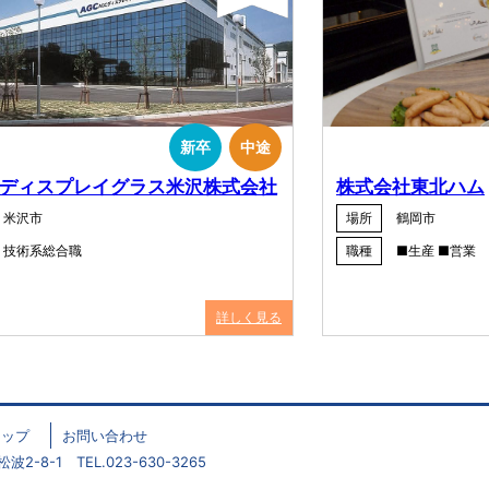
新卒
中途
ディスプレイグラス米沢株式会社
株式会社東北ハム
米沢市
場所
鶴岡市
技術系総合職
職種
■生産 ■営業
詳しく見る
マップ
お問い合わせ
2-8-1 TEL.023-630-3265