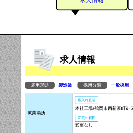
求人情報
求人情報
雇用形態
製造業
採用分類
一般採用
雇入れ直後
本社工場(鶴岡市西新斎町9-51
就業場所
変更の範囲
変更なし