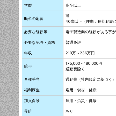
学歴
高卒以上
可
既卒の応募
40歳以下（理由：長期勤続
必要な経験等
電子製造業の経験がある事が
必要な免許・資格
普通免許
年収
210万～236万円
175,000～180,000円
給与
通勤費除く
各種手当
通勤費（社内規定に基づく）
福利厚生
雇用・労災・健康
加入保険
雇用・労災・健康
昇給
あり