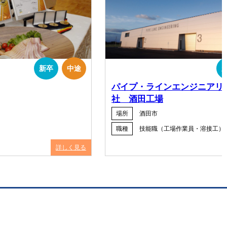
新卒
中途
パイプ・ラインエンジニアリ
社 酒田工場
場所
酒田市
職種
技能職（工場作業員・溶接工）
詳しく見る