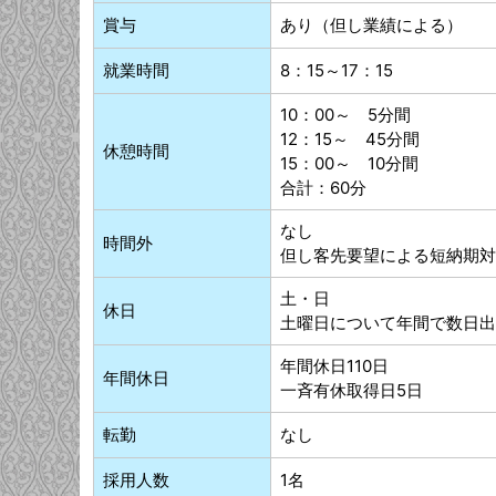
賞与
あり（但し業績による）
就業時間
8：15～17：15
10：00～ 5分間
12：15～ 45分間
休憩時間
15：00～ 10分間
合計：60分
なし
時間外
但し客先要望による短納期対
土・日
休日
土曜日について年間で数日出
年間休日110日
年間休日
一斉有休取得日5日
転勤
なし
採用人数
1名