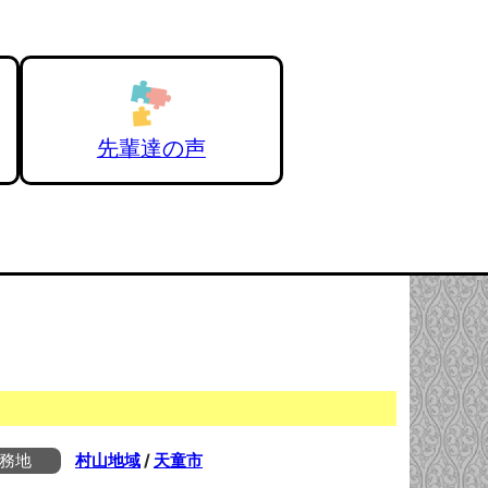
先輩達の声
務地
村山地域
/
天童市