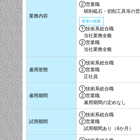
②営業職
研削砥石・切削工具等の営
業務内容
変更の範囲
①技術系総合職
当社業務全般
②営業職
当社業務全般
①技術系総合職
雇用形態
②営業職
正社員
①技術系総合職
雇用期間
②営業職
雇用期間の定めなし
①技術系総合職
試用期間
②営業職
試用期間あり（6か月）