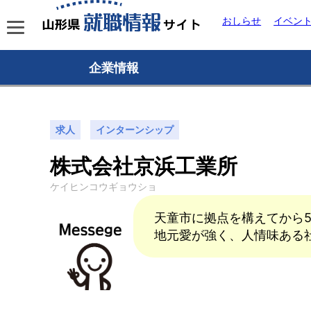
おしらせ
イベン
企業情報
求人
インターンシップ
株式会社京浜工業所
ケイヒンコウギョウショ
天童市に拠点を構えてから
地元愛が強く、人情味ある