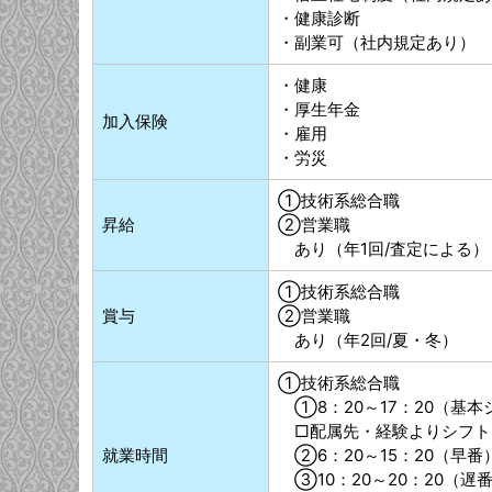
・健康診断
・副業可（社内規定あり）
・健康
・厚生年金
加入保険
・雇用
・労災
①技術系総合職
昇給
②営業職
あり（年1回/査定による）
①技術系総合職
賞与
②営業職
あり（年2回/夏・冬）
①技術系総合職
①8：20～17：20（基本
□配属先・経験よりシフト
就業時間
②6：20～15：20（早番
➂10：20～20：20（遅