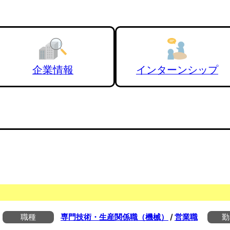
企業情報
インターンシップ
職種
専門技術・生産関係職（機械）
/
営業職
勤