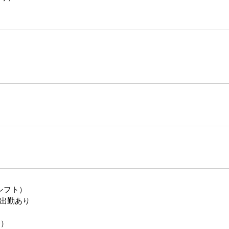
シフト）
出勤あり
）
番）