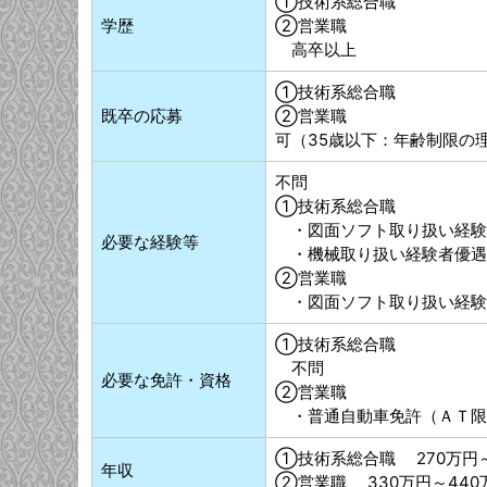
①技術系総合職
学歴
②営業職
高卒以上
①技術系総合職
既卒の応募
②営業職
可（35歳以下：年齢制限の
不問
①技術系総合職
・図面ソフト取り扱い経験
必要な経験等
・機械取り扱い経験者優遇
②営業職
・図面ソフト取り扱い経験
①技術系総合職
不問
必要な免許・資格
②営業職
・普通自動車免許（ＡＴ限
①技術系総合職 270万円～
年収
②営業職 330万円～440