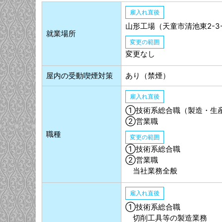
雇入れ直後
山形工場（天童市清池東2-3-
就業場所
変更の範囲
変更なし
屋内の受動喫煙対策
あり（禁煙）
雇入れ直後
①技術系総合職（製造・生
②営業職
職種
変更の範囲
①技術系総合職
②営業職
当社業務全般
雇入れ直後
①技術系総合職
切削工具等の製造業務