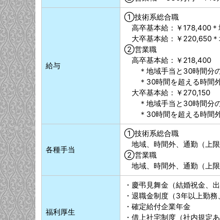
①技術系総合職
高卒基本給：￥178,400
大卒基本給：￥220,650
②営業職
高卒基本給：￥218,400
給与
＊地域手当と30時間分のみ
＊30時間を超える時間外
大卒基本給：￥270,150
＊地域手当と30時間分のみ
＊30時間を超える時間外
①技術系総合職
地域、時間外、通勤（上限
各種手当
②営業職
地域、時間外、通勤（上限
・慶弔見舞金（結婚祝金、出
・退職金制度（3年以上勤務
・確定給付企業年金
福利厚生
・借上社宅制度（社内規定あ