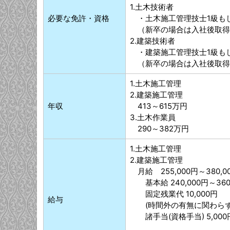
1.土木技術者
必要な免許・資格
・土木施工管理技士1級も
（新卒の場合は入社後取得
2.建築技術者
・建築施工管理技士1級も
（新卒の場合は入社後取得
1.土木施工管理
2.建築施工管理
年収
413～615万円
3.土木作業員
290～382万円
1.土木施工管理
2.建築施工管理
月給 255,000円～380,0
基本給 240,000円～360
固定残業代 10,000円
給与
(時間外の有無に関わらず、
諸手当(資格手当) 5,000円