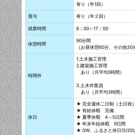
有り（年1回）
賞与
有り（年２回）
就業時間
8：00～17：00
90分間
休憩時間
（お昼休憩60分、その他30
1.土木施工管理
2.建築施工管理
あり（月平均5時間）
時間外
3.土木作業員
あり（月平均3時間）
★ 完全週休二日制（土日祝
★ 有給休暇 完備
休日
★ 夏季休暇 4～5日間
★ 年末年始休暇 9日間
★ GW、ふるさと休日(5/20