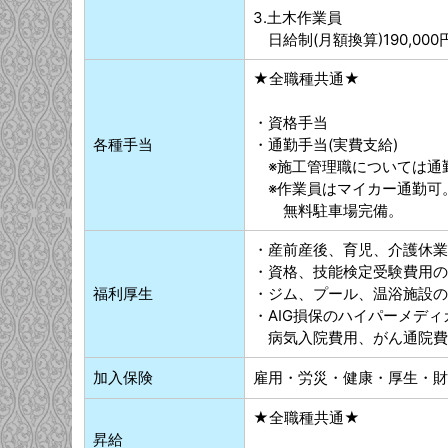
3.土木作業員
日給制(月額換算)190,000円
★全職種共通★
・資格手当
各種手当
・通勤手当(実費支給)
※施工管理職については通
※作業員はマイカー通勤可
無料駐車場完備。
・産前産後、育児、介護休業
・資格、技能検定受験費用の
福利厚生
・ジム、プール、温浴施設の
・AIG損保のハイパーメデ
病気入院費用、がん通院費
加入保険
雇用・労災・健康・厚生・財
★全職種共通★
昇給