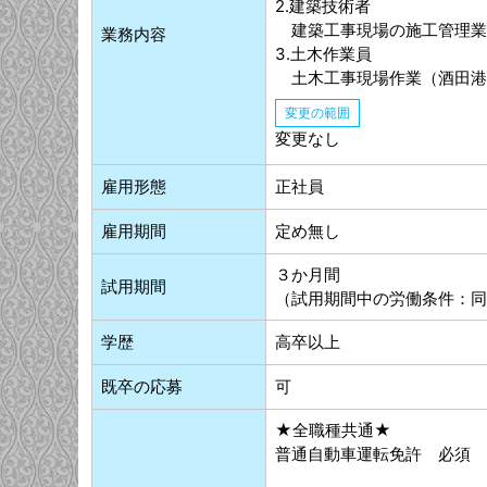
2.建築技術者
建築工事現場の施工管理業
業務内容
3.土木作業員
土木工事現場作業（酒田港
変更の範囲
変更なし
雇用形態
正社員
雇用期間
定め無し
３か月間
試用期間
（試用期間中の労働条件：同
学歴
高卒以上
既卒の応募
可
★全職種共通★
普通自動車運転免許 必須