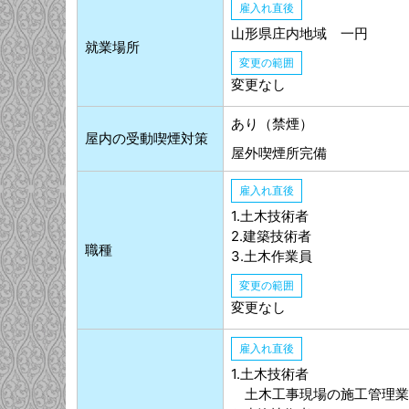
雇入れ直後
山形県庄内地域 一円
就業場所
変更の範囲
変更なし
あり（禁煙）
屋内の受動喫煙対策
屋外喫煙所完備
雇入れ直後
1.土木技術者
2.建築技術者
職種
3.土木作業員
変更の範囲
変更なし
雇入れ直後
1.土木技術者
土木工事現場の施工管理業