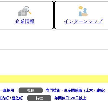
企業情報
インターンシップ
一般採用
職種
専門技術・生産関係職（土木・建築）
庄内町
/
遊佐町
特徴
年間休日120日以上