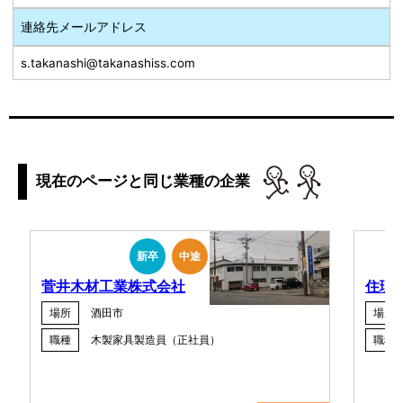
連絡先メールアドレス
s.takanashi@takanashiss.com
現在のページと同じ業種の企業
新卒
中途
菅井木材工業株式会社
住理
場所
酒田市
場所
職種
木製家具製造員（正社員）
職種