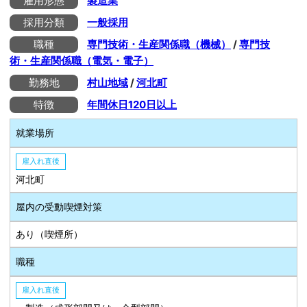
雇用形態
製造業
採用分類
一般採用
職種
専門技術・生産関係職（機械）
/
専門技
術・生産関係職（電気・電子）
勤務地
村山地域
/
河北町
特徴
年間休日120日以上
就業場所
雇入れ直後
河北町
屋内の受動喫煙対策
あり（喫煙所）
職種
雇入れ直後