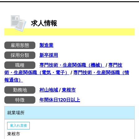
求人情報
雇用形態
製造業
採用分類
新卒採用
職種
専門技術・生産関係職（機械）
/
専門技
術・生産関係職（電気・電子）
/
専門技術・生産関係職（情
報通信）
勤務地
村山地域
/
東根市
特徴
年間休日120日以上
就業場所
雇入れ直後
東根市