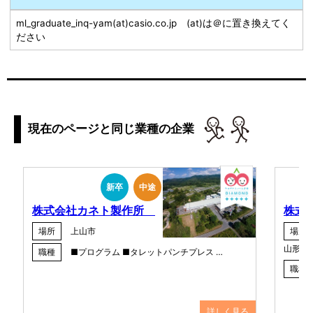
​ml_graduate_inq-yam(at)casio.co.jp (at)は＠に置き換えてく
ださい
現在のページと同じ業種の企業
新卒
中途
株式会社カネト製作所
株式
場所
上山市
場所
山形・
職種
■プログラム ■タレットパンチプレス …
職種
詳しく見る