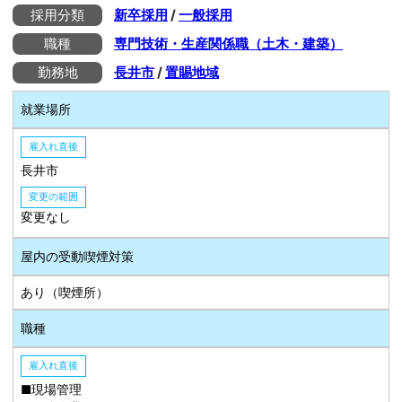
採用分類
新卒採用
/
一般採用
職種
専門技術・生産関係職（土木・建築）
勤務地
長井市
/
置賜地域
就業場所
雇入れ直後
長井市
変更の範囲
変更なし
屋内の受動喫煙対策
あり（喫煙所）
職種
雇入れ直後
■現場管理