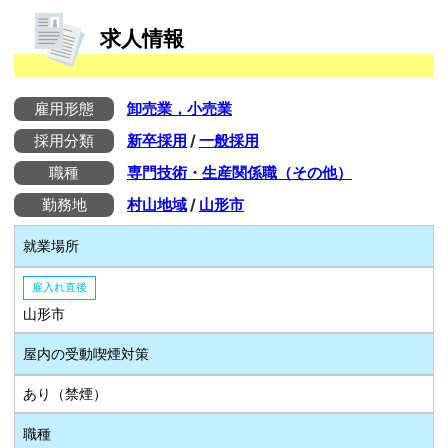
求人情報
雇用形態
卸売業，小売業
採用分類
新卒採用
/
一般採用
職種
専門技術・生産関係職（その他）
勤務地
村山地域
/
山形市
就業場所
雇入れ直後
山形市
屋内の受動喫煙対策
あり（禁煙）
職種