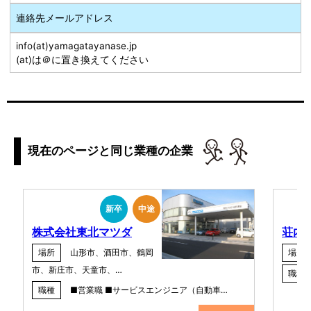
連絡先メールアドレス
info(at)yamagatayanase.jp
(at)は＠に置き換えてください
現在のページと同じ業種の企業
新卒
中途
株式会社東北マツダ
荘内
場所
山形市、酒田市、鶴岡
場所
市、新庄市、天童市、…
職種
職種
■営業職 ■サービスエンジニア（自動車…