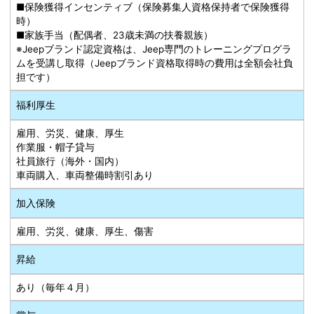
■保険獲得インセンティブ（保険募集人資格保持者で保険獲得
時）
■家族手当（配偶者、23歳未満の扶養親族）
※Jeepブランド認定資格は、Jeep専門のトレーニングプログラ
ムを受講し取得（Jeepブランド資格取得時の費用は全額会社負
担です）
福利厚生
雇用、労災、健康、厚生
作業服・帽子貸与
社員旅行（海外・国内）
車両購入、車両整備時割引あり
加入保険
雇用、労災、健康、厚生、傷害
昇給
あり（毎年４月）