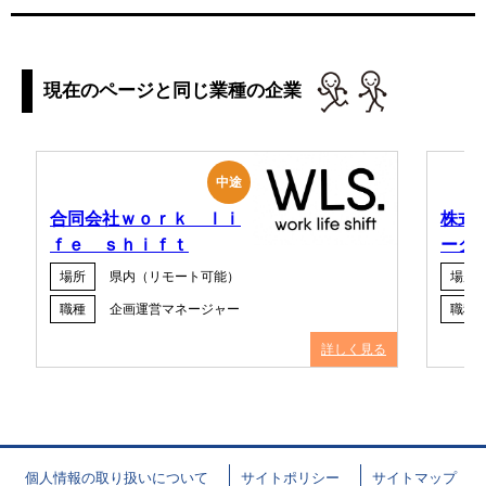
現在のページと同じ業種の企業
中途
合同会社ｗｏｒｋ ｌｉ
株式
ｆｅ ｓｈｉｆｔ
ーク
場所
県内（リモート可能）
場所
職種
企画運営マネージャー
職種
詳しく見る
個人情報の取り扱いについて
サイトポリシー
サイトマップ