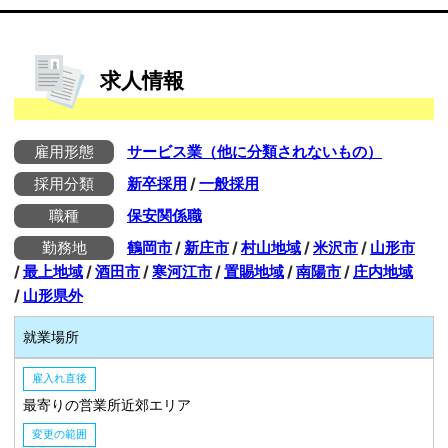
求人情報
雇用形態
サービス業（他に分類されないもの）
採用分類
新卒採用
/
一般採用
職種
保安関係職
勤務地
鶴岡市
/
新庄市
/
村山地域
/
米沢市
/
山形市
/
最上地域
/
酒田市
/
寒河江市
/
置賜地域
/
南陽市
/
庄内地域
/
山形県外
就業場所
雇入れ直後
最寄りの営業所近郊エリア
変更の範囲