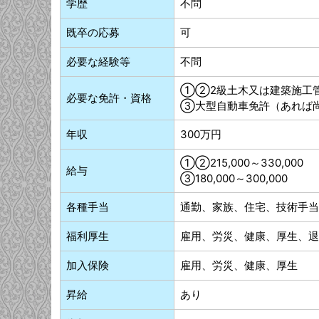
学歴
不問
既卒の応募
可
必要な経験等
不問
①②2級土木又は建築施工
必要な免許・資格
③大型自動車免許（あれば
年収
300万円
①②215,000～330,000
給与
③180,000～300,000
各種手当
通勤、家族、住宅、技術手当
福利厚生
雇用、労災、健康、厚生、退
加入保険
雇用、労災、健康、厚生
昇給
あり