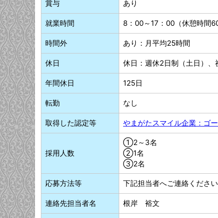
賞与
あり
就業時間
8：00～17：00（休憩時間6
時間外
あり：月平均25時間
休日
休日：週休2日制（土日）、
年間休日
125日
転勤
なし
取得した認定等
やまがたスマイル企業：ゴー
①2～3名
採用人数
②1名
③2名
応募方法等
下記担当者へご連絡ください
連絡先担当者名
根岸 裕文