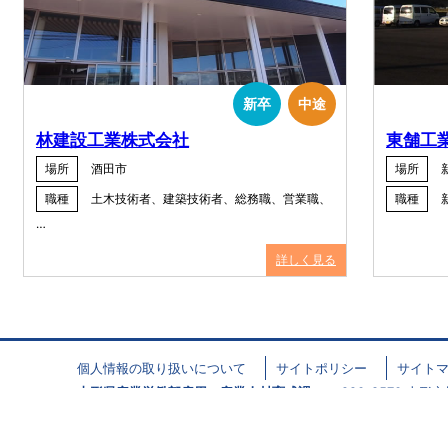
新卒
中途
林建設工業株式会社
東舗工
場所
酒田市
場所
職種
土木技術者、建築技術者、総務職、営業職、
職種
…
詳しく見る
個人情報の取り扱いについて
サイトポリシー
サイト
山形県産業労働部雇用・産業人材育成課
〒990-8570 山形市松波
山形県就職情報サイト All Rights Reserved.