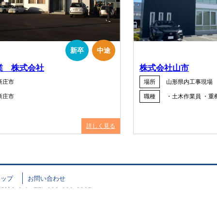
新卒
中途
業 株式会社
株式会社山市
新庄市
場所
山形県内工事現場
新庄市
職種
・土木作業員 ・重
詳しく見る
マップ
お問い合わせ
2-8-1 TEL.023-630-3265