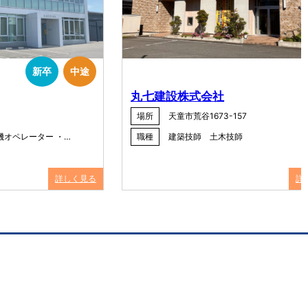
新卒
中途
丸七建設株式会社
場所
天童市荒谷1673-157
機オペレーター ・…
職種
建築技師 土木技師
詳しく見る
詳