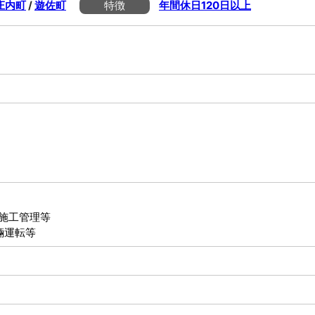
庄内町
/
遊佐町
特徴
年間休日120日以上
施工管理等
輛運転等