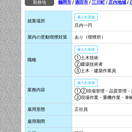
勤務地
鶴岡市
/
酒田市
/
三川町
/
庄内地域
/
雇入れ直後
就業場所
庄内一円
屋内の受動喫煙対策
あり（喫煙所）
雇入れ直後
①土木技術
職種
②建築技術者
③土木・建築作業員
雇入れ直後
業務内容
①②現場管理・品質管理・
③現場作業・重機作業・車
雇用形態
正社員
雇用期間