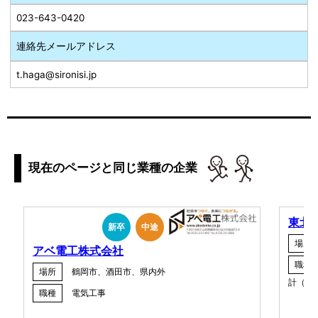
023-643-0420
連絡先メールアドレス
t.haga@sironisi.jp
現在のページと同じ業種の企業
東北
新卒
中途
場所
アベ電工株式会社
職種
場所
鶴岡市、酒田市、県内外
計（プ
職種
電気工事