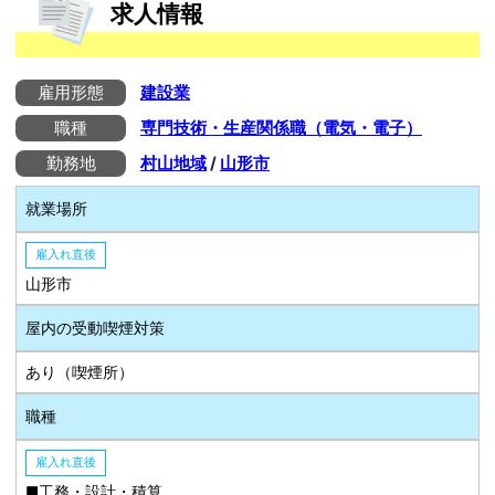
求人情報
雇用形態
建設業
職種
専門技術・生産関係職（電気・電子）
勤務地
村山地域
/
山形市
就業場所
雇入れ直後
山形市
屋内の受動喫煙対策
あり（喫煙所）
職種
雇入れ直後
■工務・設計・積算