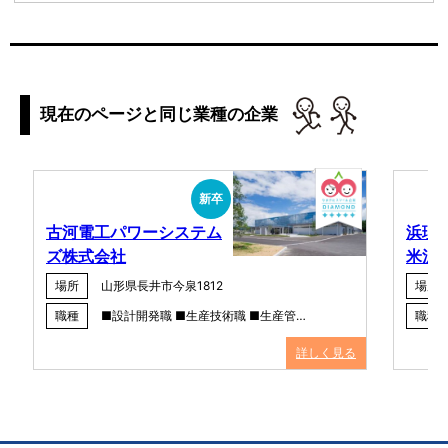
現在のページと同じ業種の企業
新卒
古河電工パワーシステム
浜理
ズ株式会社
米沢
場所
山形県長井市今泉1812
場所
職種
■設計開発職 ■生産技術職 ■生産管…
職種
詳しく見る