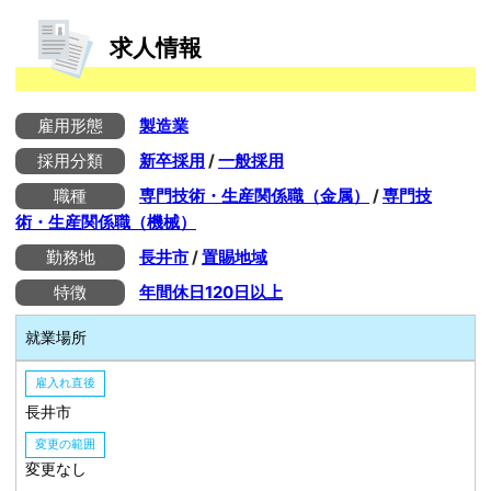
求人情報
雇用形態
製造業
採用分類
新卒採用
/
一般採用
職種
専門技術・生産関係職（金属）
/
専門技
術・生産関係職（機械）
勤務地
長井市
/
置賜地域
特徴
年間休日120日以上
就業場所
雇入れ直後
長井市
変更の範囲
変更なし