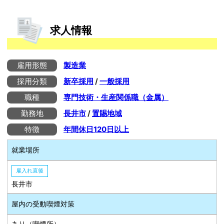
求人情報
雇用形態
製造業
採用分類
新卒採用
/
一般採用
職種
専門技術・生産関係職（金属）
勤務地
長井市
/
置賜地域
特徴
年間休日120日以上
就業場所
雇入れ直後
長井市
屋内の受動喫煙対策
あり（喫煙所）