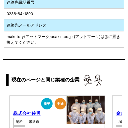
連絡先電話番号
0238-84-1890
連絡先メールアドレス
makoto_y(アットマーク)asakin.co.jp (アットマーク)は@に置き
換えてください。
現在のページと同じ業種の企業
新卒
中途
株式会社佐勇
金山
場所
米沢市
場所