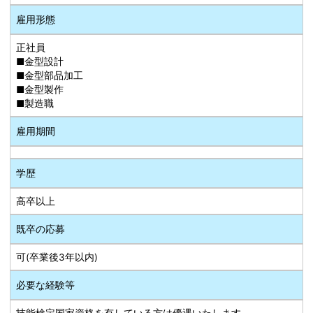
雇用形態
正社員
■金型設計
■金型部品加工
■金型製作
■製造職
雇用期間
学歴
高卒以上
既卒の応募
可(卒業後3年以内)
必要な経験等
技能検定国家資格を有している方は優遇いたします。