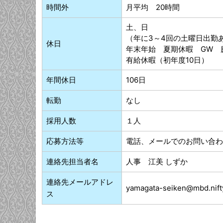
時間外
月平均 20時間
土、日
（年に3～4回の土曜日出勤
休日
年末年始 夏期休暇 GW 
有給休暇（初年度10日）
年間休日
106日
転勤
なし
採用人数
１人
応募方法等
電話、メールでのお問い合わ
連絡先担当者名
人事 江美 しずか
連絡先メールアドレ
yamagata-seiken@mbd.nift
ス