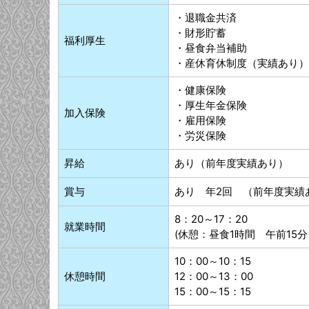
・退職金共済
・財形貯蓄
福利厚生
・昼食弁当補助
・産休育休制度（実績あり）
・健康保険
・厚生年金保険
加入保険
・雇用保険
・労災保険
昇給
あり（前年度実績あり）
賞与
あり 年2回 （前年度実績
8：20～17：20
就業時間
(休憩：昼食1時間 午前15分
10：00～10：15
休憩時間
12：00～13：00
15：00～15：15