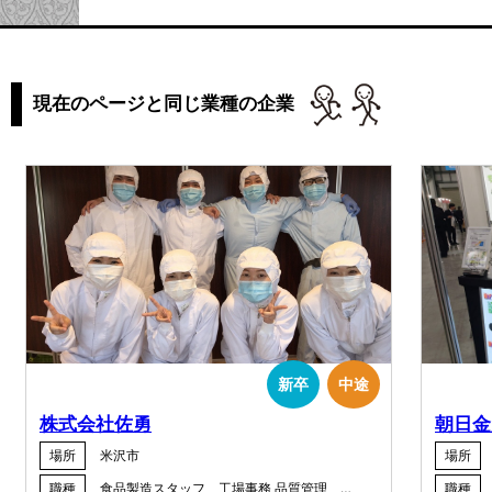
現在のページと同じ業種の企業
新卒
中途
株式会社佐勇
朝日金
場所
米沢市
場所
職種
食品製造スタッフ 工場事務 品質管理 …
職種