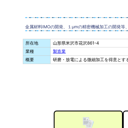
金属材料IMOの開発、１μmの精密機械加工の開発
所在地
山形県米沢市花沢861-4
業種
製造業
概要
研磨・放電による微細加工を得意とす