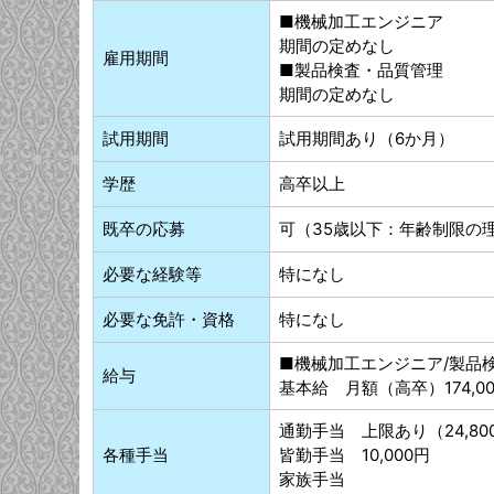
■機械加工エンジニア
期間の定めなし
雇用期間
■製品検査・品質管理
期間の定めなし
試用期間
試用期間あり（6か月）
学歴
高卒以上
既卒の応募
可（35歳以下：年齢制限の
必要な経験等
特になし
必要な免許・資格
特になし
■機械加工エンジニア/製品
給与
基本給 月額（高卒）174,00
通勤手当 上限あり（24,80
各種手当
皆勤手当 10,000円
家族手当