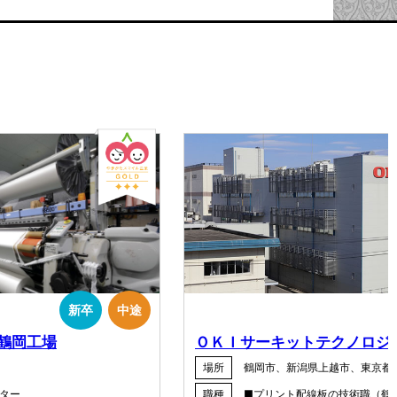
新卒
中途
鶴岡工場
ＯＫＩサーキットテクノロジ
場所
鶴岡市、新潟県上越市、東京都
ター
職種
■プリント配線板の技術職（鶴