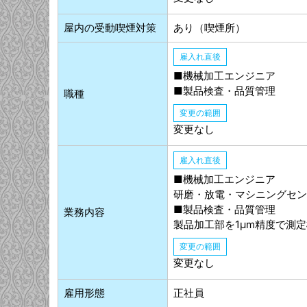
屋内の受動喫煙対策
あり（喫煙所）
雇入れ直後
■機械加工エンジニア
■製品検査・品質管理
職種
変更の範囲
変更なし
雇入れ直後
■機械加工エンジニア
研磨・放電・マシニングセン
■製品検査・品質管理
業務内容
製品加工部を1μm精度で測
変更の範囲
変更なし
雇用形態
正社員