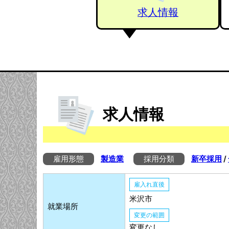
求人情報
求人情報
雇用形態
製造業
採用分類
新卒採用
/
雇入れ直後
米沢市
就業場所
変更の範囲
変更なし