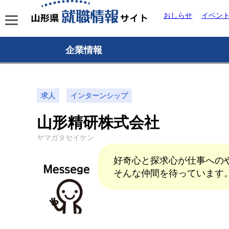
おしらせ
イベン
企業情報
求人
インターンシップ
山形精研株式会社
ヤマガタセイケン
好奇心と探求心が仕事への
そんな仲間を待っています