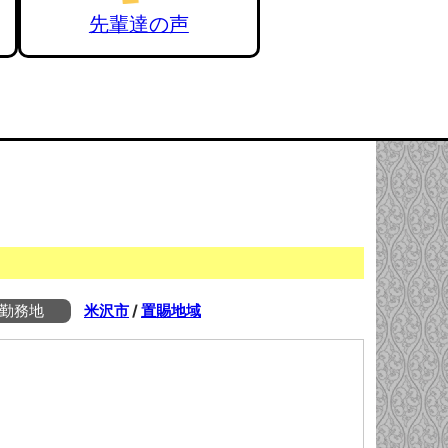
先輩達の声
勤務地
米沢市
/
置賜地域