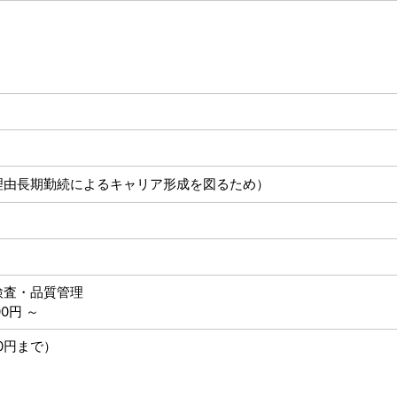
理由長期勤続によるキャリア形成を図るため）
検査・品質管理
0円 ～
0円まで）