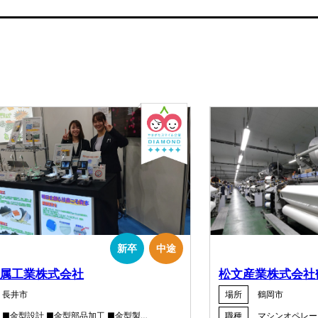
新卒
中途
属工業株式会社
松文産業株式会社
長井市
場所
鶴岡市
■金型設計 ■金型部品加工 ■金型製…
職種
マシンオペレー