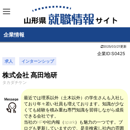
企業情報
2025/03/21更新
企業ID:S0425
求人
インターンシップ
株式会社 髙田地研
タカダチケン
最近では理系以外（土木以外）の学生さんも入社し
ており年々若い社員も増えております。知識が少な
くても経験を積み重ね専門知識を習得しながら成長
できる会社です。
当社のHPや社内報（spark）も魅力の一つです。ブ
ログも更新していますので、是非検索し社内の雰囲