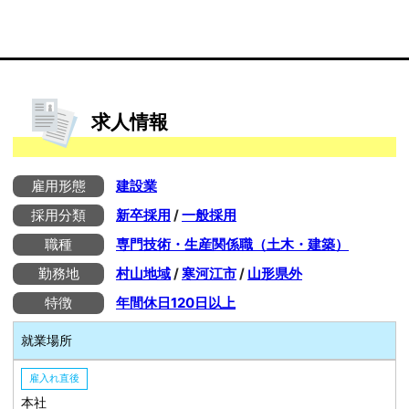
求人情報
雇用形態
建設業
採用分類
新卒採用
/
一般採用
職種
専門技術・生産関係職（土木・建築）
勤務地
村山地域
/
寒河江市
/
山形県外
特徴
年間休日120日以上
就業場所
雇入れ直後
本社