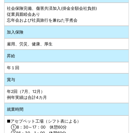
社会保険完備、傷害共済加入(掛金全額会社負担)
従業員親睦会あり
忘年会および社員旅行を兼ねた芋煮会
加入保険
雇用、労災、健康、厚生
昇給
年１回
賞与
年2回（7月、12月）
例年実績は合計4カ月
就業時間
■アセプペット工場（シフト表による）
①8：30～17：00 休憩60分
②16：30～1：00 休憩60分