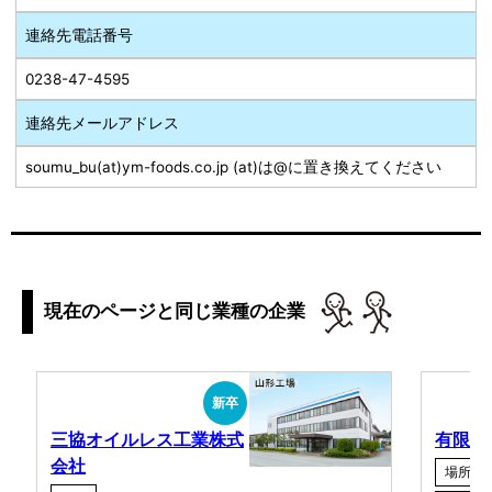
連絡先電話番号
0238-47-4595
連絡先メールアドレス
soumu_bu(at)ym-foods.co.jp (at)は@に置き換えてください
現在のページと同じ業種の企業
新卒
三協オイルレス工業株式
有限会
会社
場所