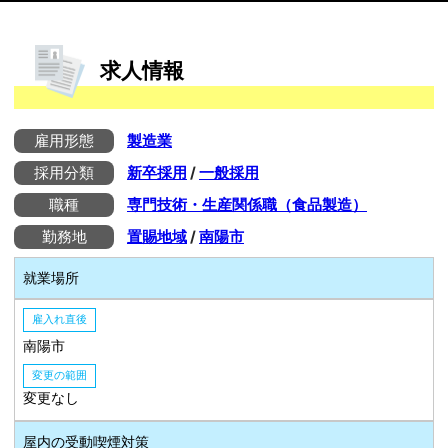
求人情報
雇用形態
製造業
採用分類
新卒採用
/
一般採用
職種
専門技術・生産関係職（食品製造）
勤務地
置賜地域
/
南陽市
就業場所
雇入れ直後
南陽市
変更の範囲
変更なし
屋内の受動喫煙対策