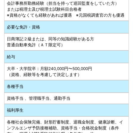
会計事務所勤務経験（担当を持って巡回監査をしていた方）
または税理士及び税理士試験科目合格者
※資格がなくても経験があれば優遇 ※元国税調査官の方も優遇
必要な免許・資格
日商簿記２級または、同等の知識経験がある方
普通自動車免許（ＡＴ限定可）
給与
大卒・大学院卒：月額240,000円〜500,000円
（資格、経験等を考慮して決定します）
各種手当
資格手当 、管理職手当、通勤手当
福利厚生
各種社会保険完備、財形貯蓄制度、退職金制度、健康診断、イ
ンフルエンザ予防接種補助、資格手当・合格祝金制度（条件