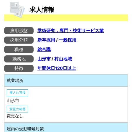
求人情報
雇用形態
学術研究，専門・技術サービス業
採用分類
新卒採用
/
一般採用
職種
総合職
勤務地
山形市
/
村山地域
特徴
年間休日120日以上
就業場所
雇入れ直後
山形市
変更の範囲
変更なし
屋内の受動喫煙対策