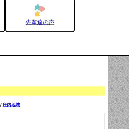
先輩達の声
/
庄内地域