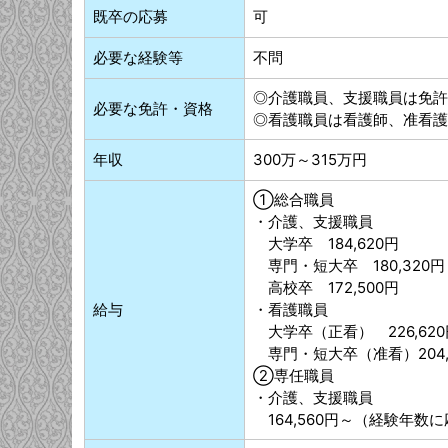
既卒の応募
可
必要な経験等
不問
◎介護職員、支援職員は免許
必要な免許・資格
◎看護職員は看護師、准看護
年収
300万～315万円
①総合職員
・介護、支援職員
大学卒 184,620円
専門・短大卒 180,320円
高校卒 172,500円
給与
・看護職員
大学卒（正看） 226,620
専門・短大卒（准看）204,
②専任職員
・介護、支援職員
164,560円～（経験年数