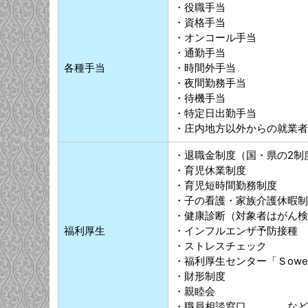
・役職手当
・資格手当
・オンコール手当
・通勤手当
各種手当
・時間外手当
・夜間勤務手当
・待機手当
・特定日出勤手当
・庄内地方以外からの就業者
・退職金制度（国・県の2制
・育児休業制度
・育児短時間勤務制度
・子の看護・家族介護休暇制
・健康診断（対象者はがん検
福利厚生
・インフルエンザ予防接種
・ストレスチェック
・福利厚生センター「Ｓowe
・財形制度
・親睦会
・職員相談窓口 など