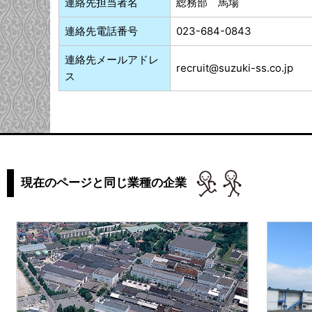
連絡先担当者名
総務部 馬場
連絡先電話番号
023-684-0843
連絡先メールアドレ
recruit@suzuki-ss.co.jp
ス
現在のページと同じ業種の企業