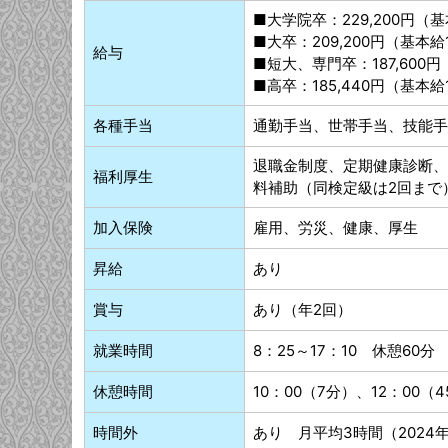
■大学院卒：229,200円（基
■大卒：209,200円（基本給
給与
■短大、専門卒：187,600円
■高卒：185,440円（基本給
各種手当
通勤手当、世帯手当、技能手
退職金制度、定期健康診断、
福利厚生
料補助（同検定級は2回まで
加入保険
雇用、労災、健康、厚生
昇給
あり
賞与
あり（年2回）
就業時間
8：25～17：10 休憩60分
休憩時間
10：00（7分）、12：00
時間外
あり 月平均3時間（2024