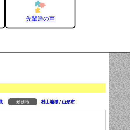
先輩達の声
職
勤務地
村山地域
/
山形市