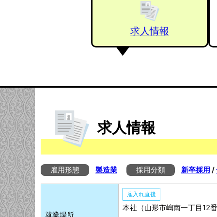
求人情報
求人情報
雇用形態
製造業
採用分類
新卒採用
/
雇入れ直後
本社（山形市嶋南一丁目12番
就業場所