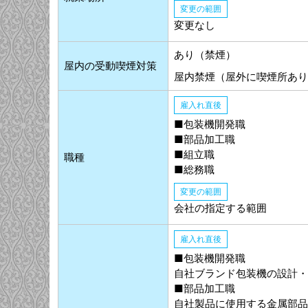
変更の範囲
変更なし
あり（禁煙）
屋内の受動喫煙対策
屋内禁煙（屋外に喫煙所あり
雇入れ直後
■包装機開発職
■部品加工職
■組立職
職種
■総務職
変更の範囲
会社の指定する範囲
雇入れ直後
■包装機開発職
自社ブランド包装機の設計
■部品加工職
自社製品に使用する金属部品