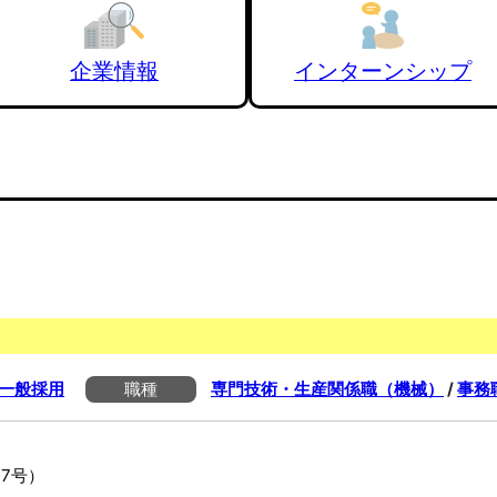
企業情報
インターンシップ
一般採用
職種
専門技術・生産関係職（機械）
/
事務
7号）