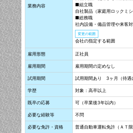
■組立職
業務内容
自社製品（家庭用ロックミシ
■総務職
社内設備・備品管理や来客対
変更の範囲
会社の指定する範囲
雇用形態
正社員
雇用期間
雇用期間の定めなし
試用期間
試用期間あり 3ヶ月（待遇
学歴
対象：高卒以上
既卒の応募
可（卒業後3年以内）
必要な経験等
不問
必要な免許・資格
普通自動車運転免許（ＡＴ限