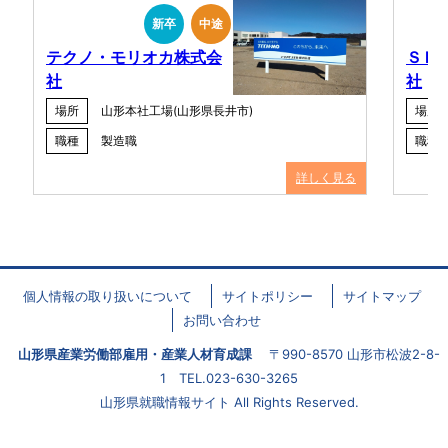
新卒
中途
テクノ・モリオカ株式会
ＳＨ
社
社
場所
山形本社工場(山形県長井市)
場所
職種
製造職
職種
詳しく見る
個人情報の取り扱いについて
サイトポリシー
サイトマップ
お問い合わせ
山形県産業労働部雇用・産業人材育成課
〒990-8570 山形市松波2-8-
1 TEL.023-630-3265
山形県就職情報サイト All Rights Reserved.