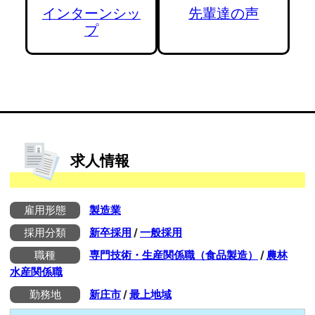
インターンシッ
先輩達の声
プ
求人情報
雇用形態
製造業
採用分類
新卒採用
/
一般採用
職種
専門技術・生産関係職（食品製造）
/
農林
水産関係職
勤務地
新庄市
/
最上地域