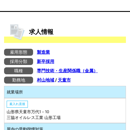
求人情報
雇用形態
製造業
採用分類
新卒採用
職種
専門技術・生産関係職（金属）
勤務地
村山地域
/
天童市
就業場所
雇入れ直後
山形県天童市万代1－10
三協オイルレス工業 山形工場
屋内の受動喫煙対策