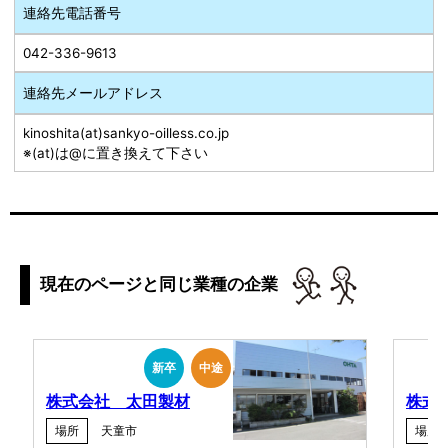
連絡先電話番号
042-336-9613
連絡先メールアドレス
kinoshita(at)sankyo-oilless.co.jp
※(at)は@に置き換えて下さい
現在のページと同じ業種の企業
新卒
中途
株式会社 太田製材
株式
場所
天童市
場所