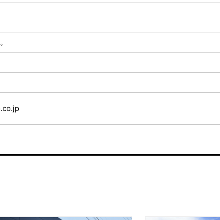
。
.co.jp