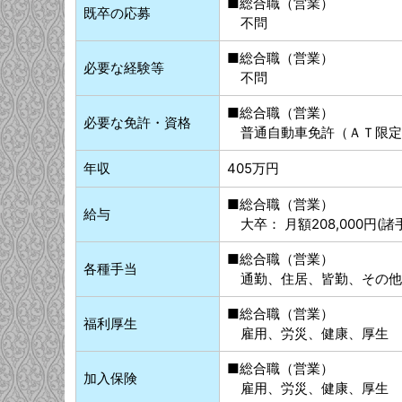
■総合職（営業）
既卒の応募
不問
■総合職（営業）
必要な経験等
不問
■総合職（営業）
必要な免許・資格
普通自動車免許（ＡＴ限定
年収
405万円
■総合職（営業）
給与
大卒： 月額208,000円(諸
■総合職（営業）
各種手当
通勤、住居、皆勤、その他
■総合職（営業）
福利厚生
雇用、労災、健康、厚生
■総合職（営業）
加入保険
雇用、労災、健康、厚生