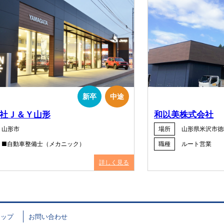
新卒
中途
社Ｊ＆Ｙ山形
和以美株式会社
山形市
場所
山形県米沢市徳町
■自動車整備士（メカニック）
職種
ルート営業
詳しく見る
マップ
お問い合わせ