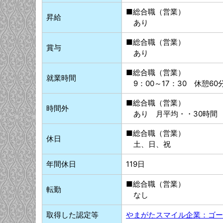
■総合職（営業）
昇給
あり
■総合職（営業）
賞与
あり
■総合職（営業）
就業時間
9：00～17：30 休憩60
■総合職（営業）
時間外
あり 月平均・・30時間
■総合職（営業）
休日
土、日、祝
年間休日
119日
■総合職（営業）
転勤
なし
取得した認定等
やまがたスマイル企業：ゴー