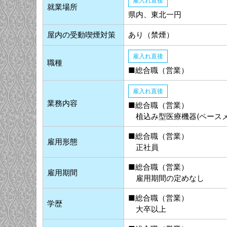
雇入れ直後
就業場所
県内、東北一円
屋内の受動喫煙対策
あり（禁煙）
雇入れ直後
職種
■総合職（営業）
雇入れ直後
業務内容
■総合職（営業）
植込み型医療機器(ペースメ
■総合職（営業）
雇用形態
正社員
■総合職（営業）
雇用期間
雇用期間の定めなし
■総合職（営業）
学歴
大卒以上