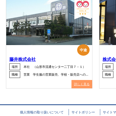
中途
藤井株式会社
株式会
場所
本社 （山形市流通センター二丁目７－１）
場所
職種
営業 学生服の営業販売、学校・販売店への…
職種
詳しく見る
個人情報の取り扱いについて
サイトポリシー
サイト