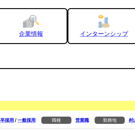
企業情報
インターンシップ
新卒採用
/
一般採用
職種
営業職
勤務地
村