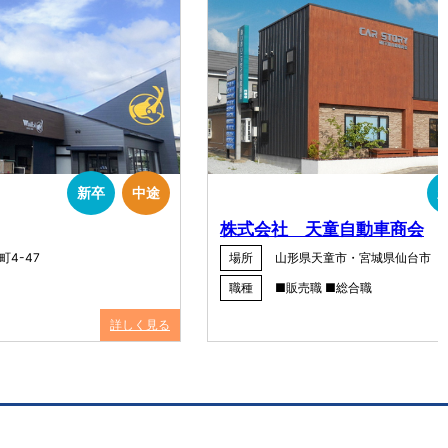
新卒
中途
株式会社 天童自動車商会
4-47
場所
山形県天童市・宮城県仙台市
職種
■販売職 ■総合職
詳しく見る