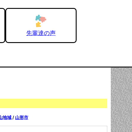
先輩達の声
山地域
/
山形市