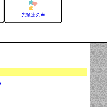
先輩達の声
）