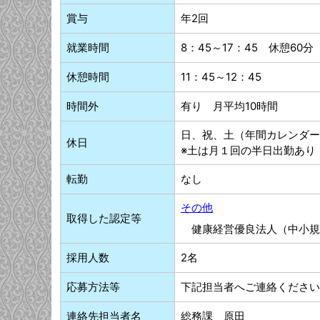
賞与
年2回
就業時間
8：45～17：45 休憩60分
休憩時間
11：45～12：45
時間外
有り 月平均10時間
日、祝、土（年間カレンダー
休日
※土は月１回の半日出勤あり
転勤
なし
その他
取得した認定等
健康経営優良法人（中小規
採用人数
2名
応募方法等
下記担当者へご連絡ください
連絡先担当者名
総務課 原田