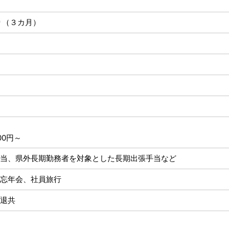
り（３カ月）
00円～
当、県外長期勤務者を対象とした長期出張手当など
忘年会、社員旅行
退共