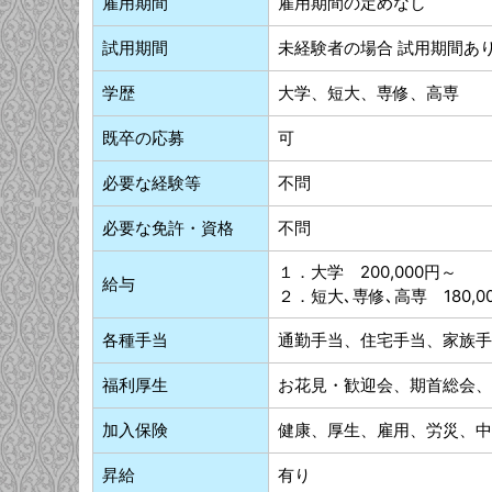
雇用期間
雇用期間の定めなし
試用期間
未経験者の場合 試用期間あ
学歴
大学、短大、専修、高専
既卒の応募
可
必要な経験等
不問
必要な免許・資格
不問
１．大学 200,000円～
給与
２．短大､専修､高専 180,0
各種手当
通勤手当、住宅手当、家族手
福利厚生
お花見・歓迎会、期首総会、
加入保険
健康、厚生、雇用、労災、中
昇給
有り