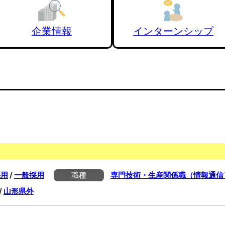
企業情報
インターンシップ
採用
/
一般採用
職種
専門技術・生産関係職（情報通信
/
山形県外