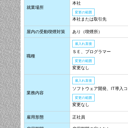
本社
就業場所
変更の範囲
本社または取引先
屋内の受動喫煙対策
あり（喫煙所）
雇入れ直後
ＳＥ、プログラマー
職種
変更の範囲
変更なし
雇入れ直後
ソフトウェア開発、IT導入
業務内容
変更の範囲
変更なし
雇用形態
正社員