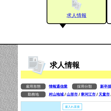
求人情報
求人情報
雇用形態
情報通信業
採用分類
新卒
勤務地
村山地域
/
山形市
/
寒河江市
/
天童市
雇入れ直後