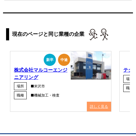
現在のページと同じ業種の企業
新卒
中途
株式会社マルコーエンジ
テク
ニアリング
場所
場所
■米沢市
職種
職種
■機械加工・検査
詳しく見る