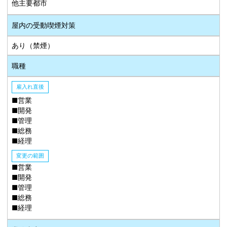
他主要都市
屋内の受動喫煙対策
あり（禁煙）
職種
雇入れ直後
■営業
■開発
■管理
■総務
■経理
変更の範囲
■営業
■開発
■管理
■総務
■経理