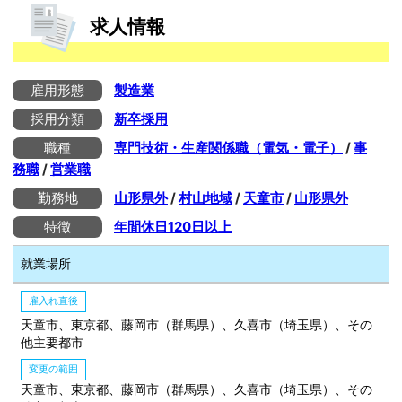
求人情報
雇用形態
製造業
採用分類
新卒採用
職種
専門技術・生産関係職（電気・電子）
/
事
務職
/
営業職
勤務地
山形県外
/
村山地域
/
天童市
/
山形県外
特徴
年間休日120日以上
就業場所
雇入れ直後
天童市、東京都、藤岡市（群馬県）、久喜市（埼玉県）、その
他主要都市
変更の範囲
天童市、東京都、藤岡市（群馬県）、久喜市（埼玉県）、その