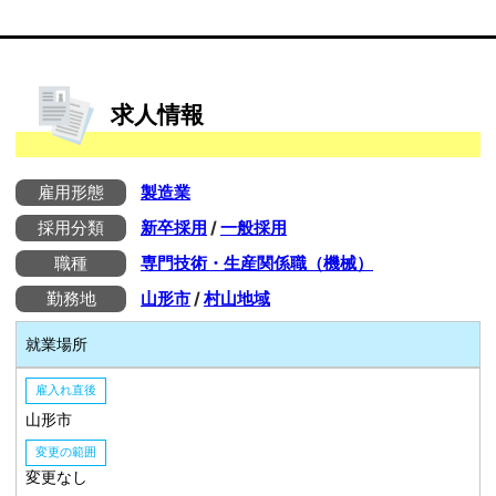
求人情報
雇用形態
製造業
採用分類
新卒採用
/
一般採用
職種
専門技術・生産関係職（機械）
勤務地
山形市
/
村山地域
就業場所
雇入れ直後
山形市
変更の範囲
変更なし