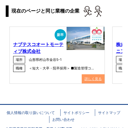
現在のページと同じ業種の企業
新卒
ナブテスコオートモーテ
株式
ィブ株式会社
ニア
場所
山形県村山市金谷5-1
場所
職種
＜短大・大卒・院卒採用＞ ■製造管理コ…
職種
詳しく見る
個人情報の取り扱いについて
サイトポリシー
サイトマップ
お問い合わせ