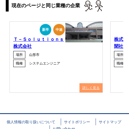
現在のページと同じ業種の企業
新卒
中途
Ｔ－Ｓｏｌｕｔｉｏｎｓ
株式会
株式会社
聞社
場所
山形市
場所
職種
システムエンジニア
職種
詳しく見る
個人情報の取り扱いについて
サイトポリシー
サイトマップ
お問い合わせ