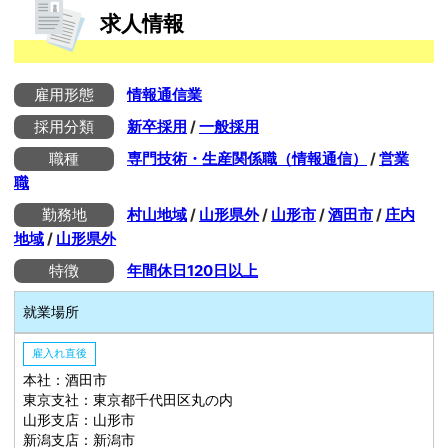
求人情報
雇用形態
情報通信業
採用分類
新卒採用
/
一般採用
職種
専門技術・生産関係職（情報通信）
/
営業
職
勤務地
村山地域
/
山形県外
/
山形市
/
酒田市
/
庄内
地域
/
山形県外
特徴
年間休日120日以上
就業場所
雇入れ直後
本社：酒田市
東京支社：東京都千代田区丸の内
山形支店：山形市
新潟支店：新潟市