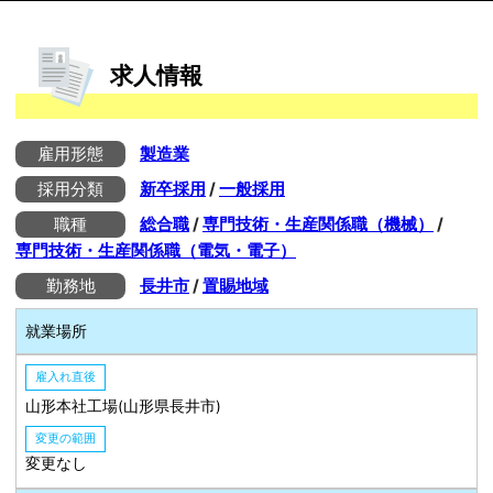
求人情報
雇用形態
製造業
採用分類
新卒採用
/
一般採用
職種
総合職
/
専門技術・生産関係職（機械）
/
専門技術・生産関係職（電気・電子）
勤務地
長井市
/
置賜地域
就業場所
雇入れ直後
山形本社工場(山形県長井市)
変更の範囲
変更なし