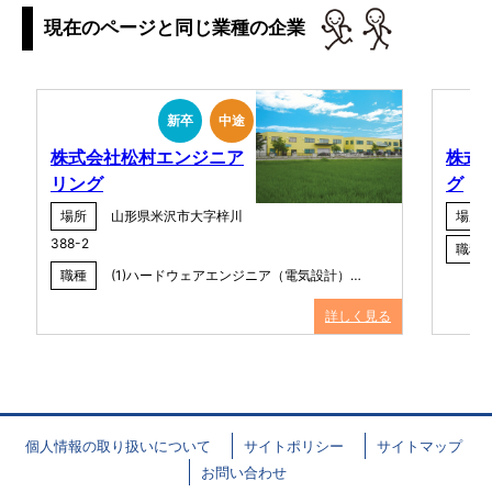
現在のページと同じ業種の企業
新卒
中途
株式会社松村エンジニア
株式
リング
グ
場所
山形県米沢市大字梓川
場所
388-2
職種
職種
(1)ハードウェアエンジニア（電気設計）…
詳しく見る
個人情報の取り扱いについて
サイトポリシー
サイトマップ
お問い合わせ